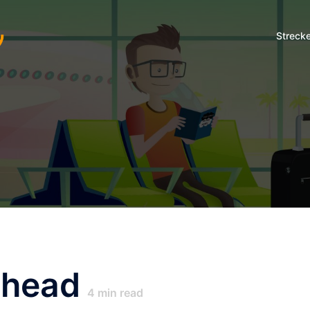
Streck
Ahead
4
min read