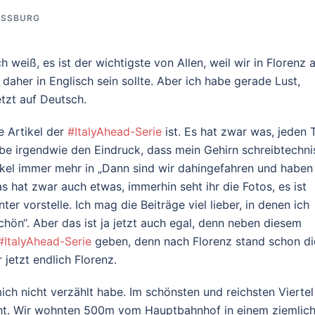
SSBURG
h weiß, es ist der wichtigste von Allen, weil wir in Florenz
 daher in Englisch sein sollte. Aber ich habe gerade Lust,
etzt auf Deutsch.
e Artikel der
#ItalyAhead-Serie
ist. Es hat zwar was, jeden 
habe irgendwie den Eindruck, dass mein Gehirn schreibtechn
ikel immer mehr in „Dann sind wir dahingefahren und haben
s hat zwar auch etwas, immerhin seht ihr die Fotos, es ist
er vorstelle. Ich mag die Beiträge viel lieber, in denen ich
hön“. Aber das ist ja jetzt auch egal, denn neben diesem
#ItalyAhead-Serie
geben, denn nach Florenz stand schon di
jetzt endlich Florenz.
ich nicht verzählt habe. Im schönsten und reichsten Viertel
icht. Wir wohnten 500m vom Hauptbahnhof in einem ziemlic