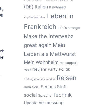
(DE)
Italien
ItalyAhead
h,
Leben in
ag
Kopfrechentrainer
Frankreich
Life is strange
Make the Interwebz
Mein
great again
och
Leben als Mettwurst
ie
Mein Wohnheim
ms support
Neujahr
Party
Politik
Musik
.
Reisen
Prüfungsstatistik
random
Serious Stuff
Rom
SciFi
Technik
social
Sprache
Vermessung
Update