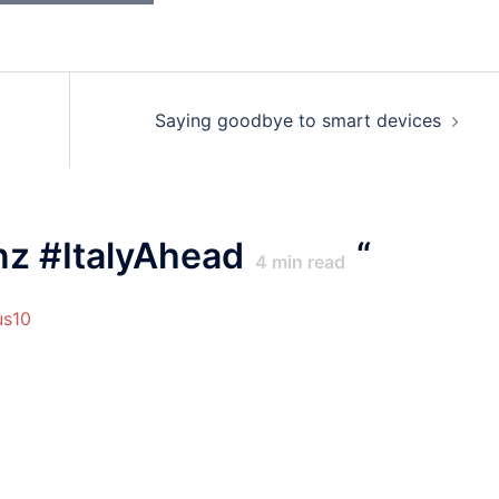
Saying goodbye to smart devices
nz #ItalyAhead
“
4
min read
us10