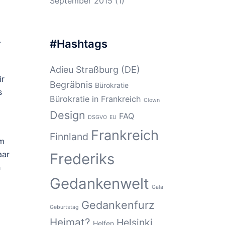
September 2015
(1)
.
#Hashtags
Adieu Straßburg (DE)
ir
Begräbnis
Bürokratie
s
Bürokratie in Frankreich
Clown
Design
FAQ
DSGVO
EU
Frankreich
Finnland
em
aar
Frederiks
h
Gedankenwelt
Gala
Gedankenfurz
Geburtstag
Heimat?
Helsinki
Helfen