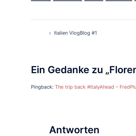
Beitragsnavigation
Italien VlogBlog #1
Ein Gedanke zu „
Flore
Pingback:
The trip back #ItalyAhead – FredPl
Antworten