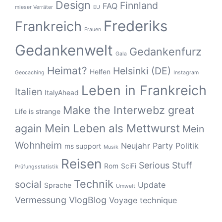
Design
Finnland
FAQ
mieser Verräter
EU
Frederiks
Frankreich
Frauen
Gedankenwelt
Gedankenfurz
Gala
Heimat?
Helsinki (DE)
Helfen
Geocaching
Instagram
Leben in Frankreich
Italien
ItalyAhead
Make the Interwebz great
Life is strange
Mein Leben als Mettwurst
again
Mein
Wohnheim
Neujahr
Party
Politik
ms support
Musik
Reisen
Serious Stuff
Rom
SciFi
Prüfungsstatistik
Technik
social
Update
Sprache
Umwelt
Vermessung
VlogBlog
Voyage technique