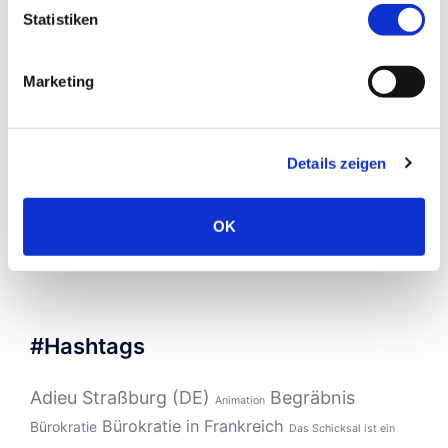
Dezember 2016
(2)
Statistiken
November 2016
(4)
Oktober 2016
(10)
Marketing
September 2016
(8)
August 2016
(2)
Details zeigen
März 2016
(1)
Februar 2016
(1)
OK
September 2015
(1)
#Hashtags
Adieu Straßburg (DE)
Begräbnis
Animation
Bürokratie in Frankreich
Bürokratie
Das Schicksal ist ein