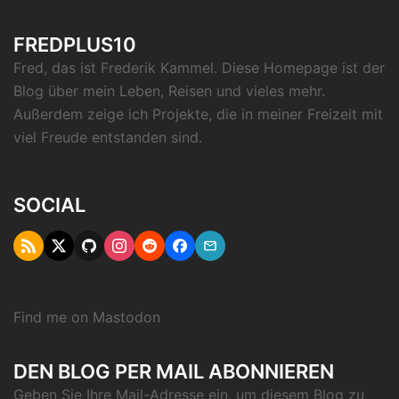
FREDPLUS10
Fred, das ist Frederik Kammel. Diese Homepage ist der
Blog über mein Leben, Reisen und vieles mehr.
Außerdem zeige ich Projekte, die in meiner Freizeit mit
viel Freude entstanden sind.
SOCIAL
RSS
Twitter
Github
Instagram
Reddit
Facebook
Email
"X"
Find me on
Mastodon
DEN BLOG PER MAIL ABONNIEREN
Geben Sie Ihre Mail-Adresse ein, um diesem Blog zu