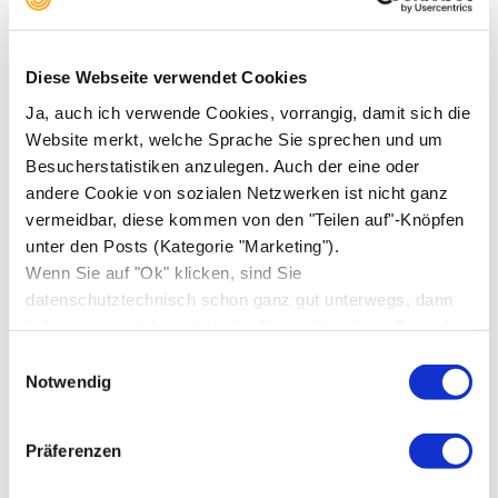
April 2018
(1)
März 2018
(2)
Diese Webseite verwendet Cookies
Januar 2018
(3)
Ja, auch ich verwende Cookies, vorrangig, damit sich die
Website merkt, welche Sprache Sie sprechen und um
Oktober 2017
(1)
Besucherstatistiken anzulegen. Auch der eine oder
September 2017
(2)
andere Cookie von sozialen Netzwerken ist nicht ganz
vermeidbar, diese kommen von den "Teilen auf"-Knöpfen
August 2017
(3)
unter den Posts (Kategorie "Marketing").
Juli 2017
(3)
Wenn Sie auf "Ok" klicken, sind Sie
datenschutztechnisch schon ganz gut unterwegs, dann
Mai 2017
(4)
bekomme nur ich statistische Daten über Ihren Besuch,
April 2017
(2)
sonst niemand.
Einwilligungsauswahl
Notwendig
März 2017
(3)
Februar 2017
(2)
Präferenzen
Januar 2017
(9)