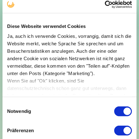
Diese Webseite verwendet Cookies
Ja, auch ich verwende Cookies, vorrangig, damit sich die
Website merkt, welche Sprache Sie sprechen und um
Besucherstatistiken anzulegen. Auch der eine oder
andere Cookie von sozialen Netzwerken ist nicht ganz
vermeidbar, diese kommen von den "Teilen auf"-Knöpfen
unter den Posts (Kategorie "Marketing").
Wenn Sie auf "Ok" klicken, sind Sie
datenschutztechnisch schon ganz gut unterwegs, dann
bekomme nur ich statistische Daten über Ihren Besuch,
sonst niemand.
Einwilligungsauswahl
Notwendig
FredPlus10
Präferenzen