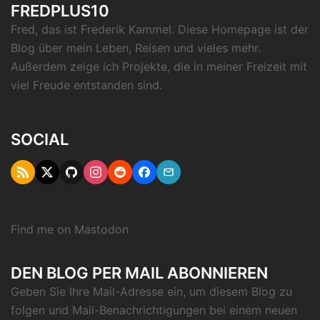
FREDPLUS10
Fred, das ist Frederik Kammel. Diese Homepage ist der
Blog über mein Leben, Reisen und vieles mehr.
Außerdem zeige ich Projekte, die in meiner Freizeit mit
viel Freude entstanden sind.
SOCIAL
RSS
Twitter
Github
Instagram
Reddit
Facebook
Email
"X"
Find me on
Mastodon
DEN BLOG PER MAIL ABONNIEREN
Geben Sie Ihre Mail-Adresse ein, um diesem Blog zu
folgen und Mail-Benachrichtigungen bei einem neuen