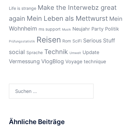
Make the Interwebz great
Life is strange
Mein Leben als Mettwurst
again
Mein
Wohnheim
Neujahr
Party
Politik
ms support
Musik
Reisen
Serious Stuff
Rom
SciFi
Prüfungsstatistik
Technik
social
Update
Sprache
Umwelt
Vermessung
VlogBlog
Voyage technique
Suchen
nach:
Ähnliche Beiträge