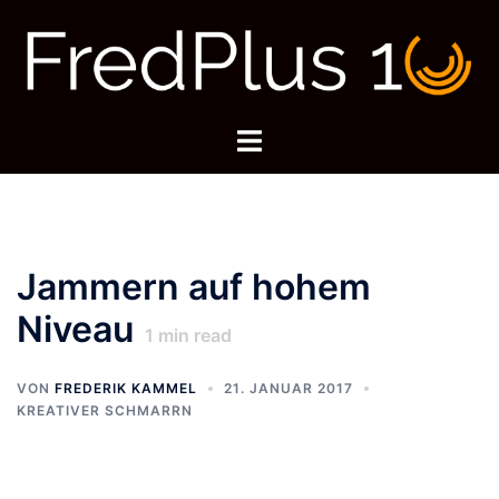
Zum
Inhalt
springen
Menü
umschalten
Jammern auf hohem
Niveau
1
min read
VON
FREDERIK KAMMEL
21. JANUAR 2017
KREATIVER SCHMARRN