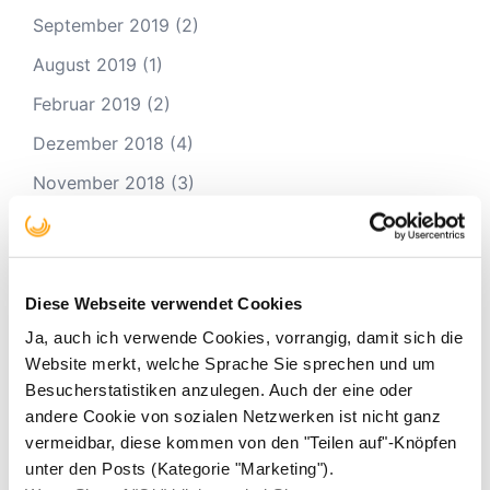
September 2019
(2)
August 2019
(1)
Februar 2019
(2)
Dezember 2018
(4)
November 2018
(3)
Juli 2018
(1)
Juni 2018
(1)
April 2018
(1)
Diese Webseite verwendet Cookies
Ja, auch ich verwende Cookies, vorrangig, damit sich die
März 2018
(2)
Website merkt, welche Sprache Sie sprechen und um
Januar 2018
(3)
Besucherstatistiken anzulegen. Auch der eine oder
andere Cookie von sozialen Netzwerken ist nicht ganz
Oktober 2017
(1)
vermeidbar, diese kommen von den "Teilen auf"-Knöpfen
September 2017
(2)
unter den Posts (Kategorie "Marketing").