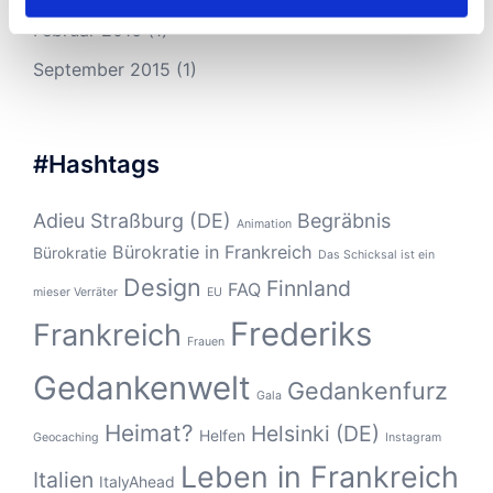
Februar 2016
(1)
September 2015
(1)
#Hashtags
Adieu Straßburg (DE)
Begräbnis
Animation
Bürokratie in Frankreich
Bürokratie
Das Schicksal ist ein
Design
Finnland
FAQ
mieser Verräter
EU
Frederiks
Frankreich
Frauen
Gedankenwelt
Gedankenfurz
Gala
Heimat?
Helsinki (DE)
Helfen
Geocaching
Instagram
Leben in Frankreich
Italien
ItalyAhead