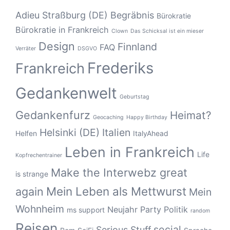
Adieu Straßburg (DE)
Begräbnis
Bürokratie
Bürokratie in Frankreich
Clown
Das Schicksal ist ein mieser
Design
Finnland
FAQ
Verräter
DSGVO
Frederiks
Frankreich
Gedankenwelt
Geburtstag
Gedankenfurz
Heimat?
Geocaching
Happy Birthday
Helsinki (DE)
Italien
Helfen
ItalyAhead
Leben in Frankreich
Life
Kopfrechentrainer
Make the Interwebz great
is strange
Mein Leben als Mettwurst
again
Mein
Wohnheim
Neujahr
Party
Politik
ms support
random
Reisen
social
Serious Stuff