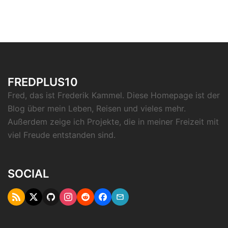
FREDPLUS10
Fred, das ist Frederik Kammel. Diese Homepage ist der
Blog über mein Leben, Reisen und vieles mehr.
Außerdem zeige ich Projekte, die in meiner Freizeit mit
viel Freude entstanden sind.
SOCIAL
RSS
Twitter
Github
Instagram
Reddit
Facebook
Email
"X"