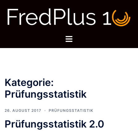
Zum
Inhalt
springen
Menü
umschalten
Kategorie:
Prüfungsstatistik
26. AUGUST 2017
PRÜFUNGSSTATISTIK
Prüfungsstatistik 2.0