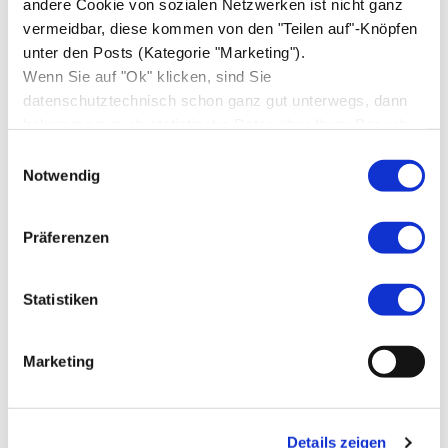
andere Cookie von sozialen Netzwerken ist nicht ganz
vermeidbar, diese kommen von den "Teilen auf"-Knöpfen
Juli 2018
(1)
unter den Posts (Kategorie "Marketing").
Juni 2018
(1)
Wenn Sie auf "Ok" klicken, sind Sie
datenschutztechnisch schon ganz gut unterwegs, dann
April 2018
(1)
bekomme nur ich statistische Daten über Ihren Besuch,
März 2018
(2)
sonst niemand.
Einwilligungsauswahl
Januar 2018
(3)
Notwendig
Oktober 2017
(1)
Präferenzen
September 2017
(2)
August 2017
(3)
Statistiken
Juli 2017
(3)
Mai 2017
(4)
Marketing
April 2017
(2)
März 2017
(3)
Details zeigen