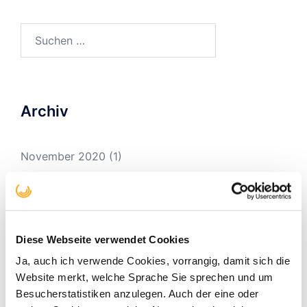
Suchen
nach:
Archiv
November 2020
(1)
November 2019
(1)
September 2019
(2)
August 2019
(1)
Diese Webseite verwendet Cookies
Februar 2019
(2)
Ja, auch ich verwende Cookies, vorrangig, damit sich die
Website merkt, welche Sprache Sie sprechen und um
Dezember 2018
(4)
Besucherstatistiken anzulegen. Auch der eine oder
November 2018
(3)