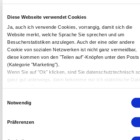
August 2016
(2)
Diese Webseite verwendet Cookies
März 2016
(1)
Ja, auch ich verwende Cookies, vorrangig, damit sich die
Februar 2016
(1)
Website merkt, welche Sprache Sie sprechen und um
Besucherstatistiken anzulegen. Auch der eine oder andere
September 2015
(1)
Cookie von sozialen Netzwerken ist nicht ganz vermeidbar,
diese kommen von den "Teilen auf"-Knöpfen unter den Posts
(Kategorie "Marketing").
#Hashtags
Wenn Sie auf "Ok" klicken, sind Sie datenschutztechnisch s
ganz gut unterwegs, dann bekomme nur ich statistische Dat
Adieu Straßburg (DE)
Begräbnis
Bürokratie
über Ihren Besuch, sonst niemand.
Design
Bürokratie in Frankreich
FAQ
Einwilligungsauswahl
Clown
DSGVO
Notwendig
Frederiks
Frankreich
Finnland
Gedankenwelt
Präferenzen
Geburtstag
Gedankenfurz
Heimat?
Geocaching
Happy Birthday