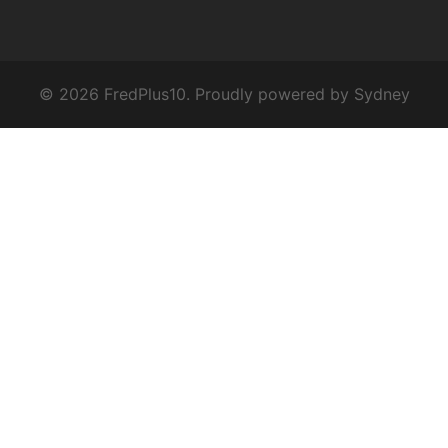
© 2026 FredPlus10. Proudly powered by
Sydney