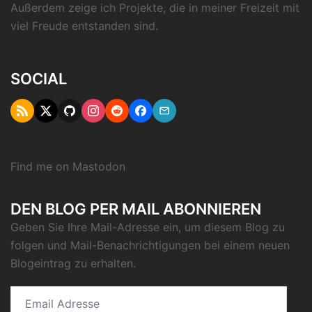
Außerdem zeige ich Projekte, die in meiner Freizeit mit
viel Freude entstanden sind.
SOCIAL
RSS
Twitter
Github
Instagram
Reddit
Facebook
Email
"X"
Find me on
Mastodon
DEN BLOG PER MAIL ABONNIEREN
Geben Sie Ihre Mail-Adresse ein, um diesem Blog zu
folgen und Mail-Benachrichtigungen bei einem neuen
Blogeintrag zu erhalten.
Email