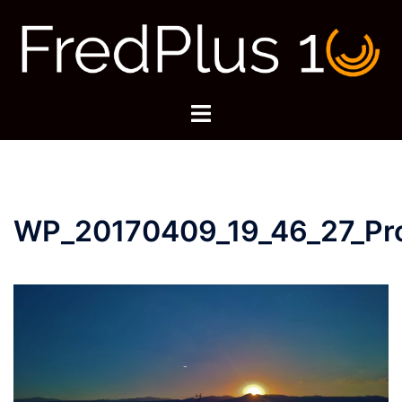
Zum
Inhalt
springen
Menü
umschalten
WP_20170409_19_46_27_Pro