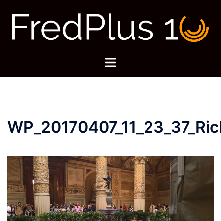
Zum
Inhalt
springen
Menü
umschalten
WP_20170407_11_23_37_Ric