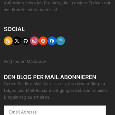
Außerdem zeige ich Projekte, die in meiner Freizeit mit
viel Freude entstanden sind.
SOCIAL
RSS
Twitter
Github
Instagram
Reddit
Facebook
Email
"X"
Find me on
Mastodon
DEN BLOG PER MAIL ABONNIEREN
Geben Sie Ihre Mail-Adresse ein, um diesem Blog zu
folgen und Mail-Benachrichtigungen bei einem neuen
Blogeintrag zu erhalten.
Email