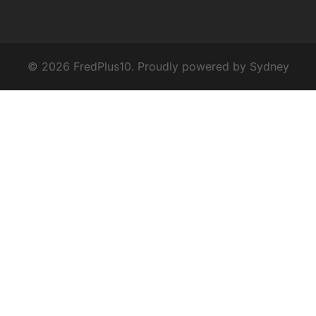
© 2026 FredPlus10. Proudly powered by
Sydney