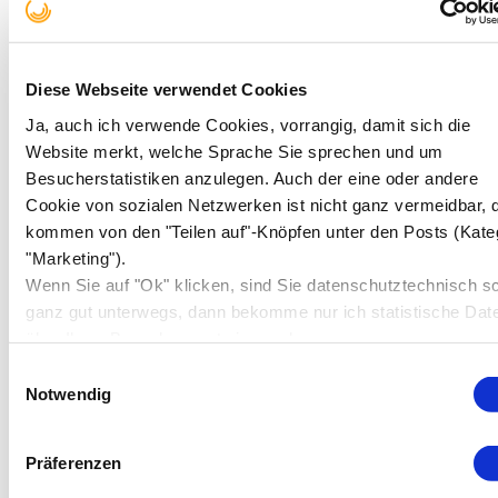
August 2016
(2)
März 2016
(1)
Diese Webseite verwendet Cookies
Februar 2016
(1)
Ja, auch ich verwende Cookies, vorrangig, damit sich die
September 2015
(1)
Website merkt, welche Sprache Sie sprechen und um
Besucherstatistiken anzulegen. Auch der eine oder andere
Cookie von sozialen Netzwerken ist nicht ganz vermeidbar, 
kommen von den "Teilen auf"-Knöpfen unter den Posts (Kate
#Hashtags
"Marketing").
Wenn Sie auf "Ok" klicken, sind Sie datenschutztechnisch s
Adieu Straßburg (DE)
Begräbnis
Bürokratie
ganz gut unterwegs, dann bekomme nur ich statistische Dat
Design
über Ihren Besuch, sonst niemand.
Bürokratie in Frankreich
FAQ
Clown
DSGVO
Einwilligungsauswahl
Frederiks
Frankreich
Finnland
Notwendig
Gedankenwelt
Geburtstag
Präferenzen
Gedankenfurz
Heimat?
Geocaching
Happy Birthday