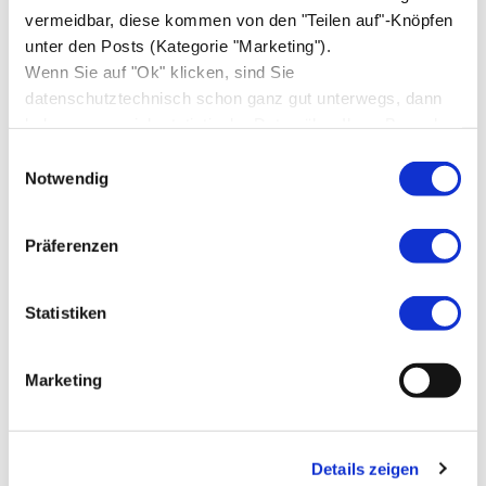
vermeidbar, diese kommen von den "Teilen auf"-Knöpfen
Januar 2017
(9)
unter den Posts (Kategorie "Marketing").
Dezember 2016
(2)
Wenn Sie auf "Ok" klicken, sind Sie
datenschutztechnisch schon ganz gut unterwegs, dann
November 2016
(4)
bekomme nur ich statistische Daten über Ihren Besuch,
Oktober 2016
(10)
sonst niemand.
Einwilligungsauswahl
Notwendig
September 2016
(8)
August 2016
(2)
Präferenzen
März 2016
(1)
Februar 2016
(1)
Statistiken
September 2015
(1)
Marketing
#Hashtags
Details zeigen