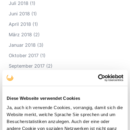
Juli 2018
(1)
Juni 2018
(1)
April 2018
(1)
März 2018
(2)
Januar 2018
(3)
Oktober 2017
(1)
September 2017
(2)
August 2017
(3)
Juli 2017
(3)
Mai 2017
(4)
Diese Webseite verwendet Cookies
April 2017
(2)
Ja, auch ich verwende Cookies, vorrangig, damit sich die
Website merkt, welche Sprache Sie sprechen und um
März 2017
(3)
Besucherstatistiken anzulegen. Auch der eine oder
Februar 2017
(2)
andere Cookie von sozialen Netzwerken ist nicht ganz