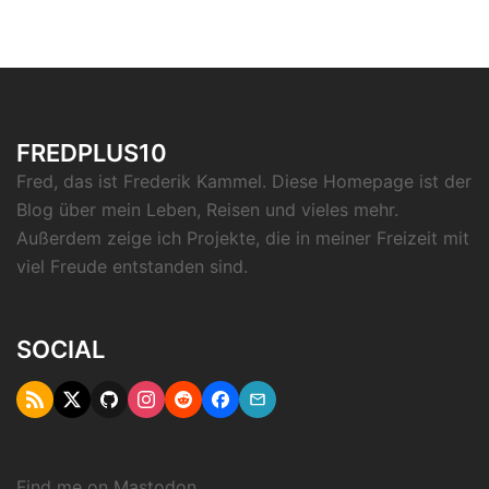
FREDPLUS10
Fred, das ist Frederik Kammel. Diese Homepage ist der
Blog über mein Leben, Reisen und vieles mehr.
Außerdem zeige ich Projekte, die in meiner Freizeit mit
viel Freude entstanden sind.
SOCIAL
RSS
Twitter
Github
Instagram
Reddit
Facebook
Email
"X"
Find me on
Mastodon