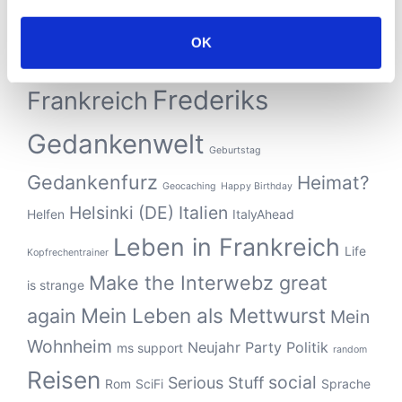
Adieu Straßburg (DE)
Begräbnis
Bürokratie
Bürokratie in Frankreich
Clown
Das Schicksal ist ein mieser
OK
Design
Finnland
FAQ
Verräter
DSGVO
Frederiks
Frankreich
Gedankenwelt
Geburtstag
Gedankenfurz
Heimat?
Geocaching
Happy Birthday
Helsinki (DE)
Italien
Helfen
ItalyAhead
Leben in Frankreich
Life
Kopfrechentrainer
Make the Interwebz great
is strange
Mein Leben als Mettwurst
again
Mein
Wohnheim
Neujahr
Party
Politik
ms support
random
Reisen
social
Serious Stuff
Rom
SciFi
Sprache