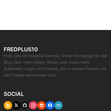
FREDPLUS10
Fred, das ist Frederik Kammel. Diese Homepage ist der
Blog über mein Leben, Reisen und vieles mehr.
Außerdem zeige ich Projekte, die in meiner Freizeit mit
viel Freude entstanden sind.
SOCIAL
RSS
Twitter
Github
Instagram
Reddit
Facebook
Email