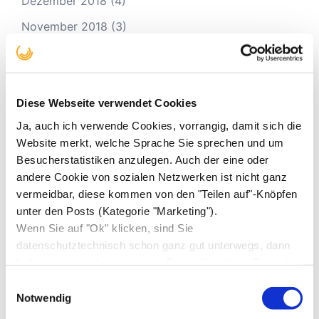
Dezember 2018
(4)
November 2018
(3)
Juli 2018
(1)
Juni 2018
(1)
April 2018
(1)
Diese Webseite verwendet Cookies
Ja, auch ich verwende Cookies, vorrangig, damit sich die
März 2018
(2)
Website merkt, welche Sprache Sie sprechen und um
Januar 2018
(3)
Besucherstatistiken anzulegen. Auch der eine oder
andere Cookie von sozialen Netzwerken ist nicht ganz
Oktober 2017
(1)
vermeidbar, diese kommen von den "Teilen auf"-Knöpfen
September 2017
(2)
unter den Posts (Kategorie "Marketing").
Wenn Sie auf "Ok" klicken, sind Sie
August 2017
(3)
datenschutztechnisch schon ganz gut unterwegs, dann
Juli 2017
(3)
bekomme nur ich statistische Daten über Ihren Besuch,
sonst niemand.
Mai 2017
(4)
Einwilligungsauswahl
Notwendig
April 2017
(2)