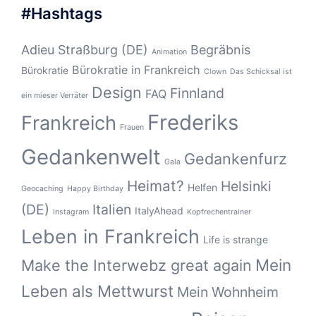
#Hashtags
Adieu Straßburg (DE)
Begräbnis
Animation
Bürokratie in Frankreich
Bürokratie
Clown
Das Schicksal ist
Design
Finnland
FAQ
ein mieser Verräter
Frederiks
Frankreich
Frauen
Gedankenwelt
Gedankenfurz
Gala
Heimat?
Helsinki
Helfen
Geocaching
Happy Birthday
(DE)
Italien
ItalyAhead
Instagram
Kopfrechentrainer
Leben in Frankreich
Life is strange
Mein
Make the Interwebz great again
Leben als Mettwurst
Mein Wohnheim