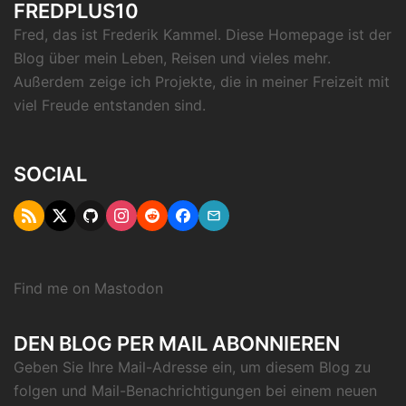
FREDPLUS10
Fred, das ist Frederik Kammel. Diese Homepage ist der
Blog über mein Leben, Reisen und vieles mehr.
Außerdem zeige ich Projekte, die in meiner Freizeit mit
viel Freude entstanden sind.
SOCIAL
RSS
Twitter
Github
Instagram
Reddit
Facebook
Email
"X"
Find me on
Mastodon
DEN BLOG PER MAIL ABONNIEREN
Geben Sie Ihre Mail-Adresse ein, um diesem Blog zu
folgen und Mail-Benachrichtigungen bei einem neuen