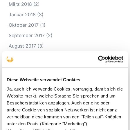
März 2018
(2)
Januar 2018
(3)
Oktober 2017
(1)
September 2017
(2)
August 2017
(3)
Juli 2017
(3)
Mai 2017
(4)
April 2017
(2)
Diese Webseite verwendet Cookies
März 2017
(3)
Ja, auch ich verwende Cookies, vorrangig, damit sich die
Website merkt, welche Sprache Sie sprechen und um
Februar 2017
(2)
Besucherstatistiken anzulegen. Auch der eine oder
Januar 2017
(9)
andere Cookie von sozialen Netzwerken ist nicht ganz
vermeidbar, diese kommen von den "Teilen auf"-Knöpfen
Dezember 2016
(2)
unter den Posts (Kategorie "Marketing").
November 2016
(4)