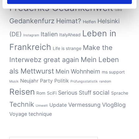
Frederiks Gedankenwelt
Gala
Gedankenfurz
Heimat?
Helsinki
Helfen
Leben in
(DE)
Italien
ItalyAhead
Instagram
Frankreich
Make the
Life is strange
Mein Leben
Interwebz great again
als Mettwurst
Mein Wohnheim
ms support
Neujahr
Party
Politik
Musik
Prüfungsstatistik
random
Reisen
social
Serious Stuff
Rom
SciFi
Sprache
Technik
Vermessung
VlogBlog
Update
Umwelt
Voyage technique