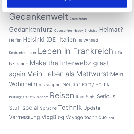
Frederiks
Frankreich
Gedankenwelt
Geburtstag
Gedankenfurz
Heimat?
Geocaching
Happy Birthday
Helsinki (DE)
Italien
Helfen
ItalyAhead
Leben in Frankreich
Life
Kopfrechentrainer
Make the Interwebz great
is strange
Mein Leben als Mettwurst
again
Mein
Wohnheim
Neujahr
Party
Politik
ms support
Reisen
Serious
Rom
SciFi
Prüfungsstatistik
random
Technik
social
Stuff
Update
Sprache
Vermessung
VlogBlog
Voyage technique
Zeit