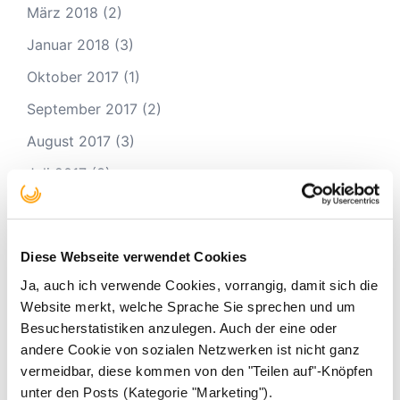
März 2018
(2)
Januar 2018
(3)
Oktober 2017
(1)
September 2017
(2)
August 2017
(3)
Juli 2017
(3)
Mai 2017
(4)
April 2017
(2)
Diese Webseite verwendet Cookies
März 2017
(3)
Ja, auch ich verwende Cookies, vorrangig, damit sich die
Februar 2017
(2)
Website merkt, welche Sprache Sie sprechen und um
Besucherstatistiken anzulegen. Auch der eine oder
Januar 2017
(9)
andere Cookie von sozialen Netzwerken ist nicht ganz
Dezember 2016
(2)
vermeidbar, diese kommen von den "Teilen auf"-Knöpfen
unter den Posts (Kategorie "Marketing").
November 2016
(4)