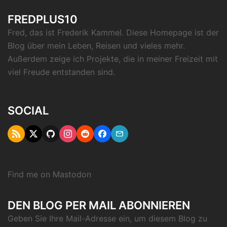
FREDPLUS10
Fred, das ist Frederik Kammel. Diese Homepage ist der
Blog über mein Leben, Reisen und vieles mehr.
Außerdem zeige ich Projekte, die in meiner Freizeit mit
viel Freude entstanden sind.
SOCIAL
RSS
Twitter
Github
Instagram
Reddit
Facebook
Email
"X"
Find me on
Mastodon
DEN BLOG PER MAIL ABONNIEREN
Geben Sie Ihre Mail-Adresse ein, um diesem Blog zu