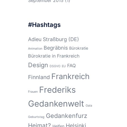
September 2015
(1)
#Hashtags
Adieu Straßburg (DE)
Begräbnis
Bürokratie
Animation
Bürokratie in Frankreich
Design
FAQ
DSGVO
EU
Frankreich
Finnland
Frederiks
Frauen
Gedankenwelt
Gala
Gedankenfurz
Geburtstag
Heimat?
Helsinki
Helfen