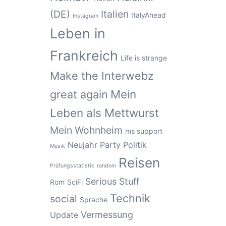
(DE)
Italien
ItalyAhead
Instagram
Leben in
Frankreich
Life is strange
Make the Interwebz
Mein
great again
Leben als Mettwurst
Mein Wohnheim
ms support
Neujahr
Party
Politik
Musik
Reisen
Prüfungsstatistik
random
Serious Stuff
Rom
SciFi
Technik
social
Sprache
Vermessung
Update