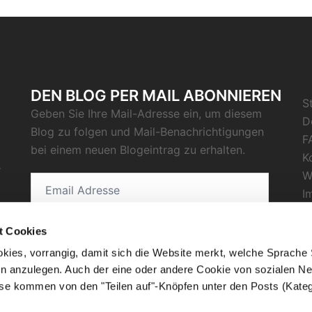
DEN BLOG PER MAIL ABONNIEREN
S
Geben Sie Ihre Mail-Adresse ein, um diesem
D
Blog zu folgen und Mail-Benachrichtigungen
F
bei einem neuen Blogeintrag zu erhalten.
K
e
W
Email
I
Adresse
D
C
t Cookies
ABONNIEREN
kies, vorrangig, damit sich die Website merkt, welche Sprache
R
n anzulegen. Auch der eine oder andere Cookie von sozialen Ne
ese kommen von den "Teilen auf"-Knöpfen unter den Posts (Kateg