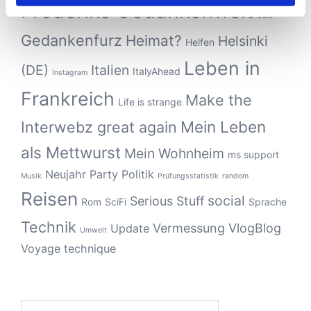
Frederiks Gedankenwelt
Gala
Gedankenfurz
Heimat?
Helsinki
Helfen
Leben in
(DE)
Italien
ItalyAhead
Instagram
Frankreich
Make the
Life is strange
Mein Leben
Interwebz great again
als Mettwurst
Mein Wohnheim
ms support
Neujahr
Party
Politik
Musik
Prüfungsstatistik
random
Reisen
social
Serious Stuff
Rom
SciFi
Sprache
Technik
Vermessung
VlogBlog
Update
Umwelt
Voyage technique
Suchen