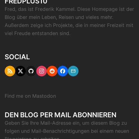
FREDPLUS10
Fred, das ist Frederik Kammel. Diese Homepage ist der
Blog über mein Leben, Reisen und vieles mehr.
Außerdem zeige ich Projekte, die in meiner Freizeit mit
viel Freude entstanden sind.
SOCIAL
RSS
Twitter
Github
Instagram
Reddit
Facebook
Email
"X"
Find me on
Mastodon
DEN BLOG PER MAIL ABONNIEREN
Geben Sie Ihre Mail-Adresse ein, um diesem Blog zu
folgen und Mail-Benachrichtigungen bei einem neuen
Blogeintrag zu erhalten.