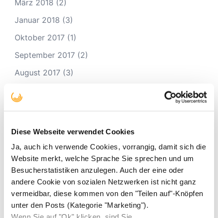
März 2018
(2)
Januar 2018
(3)
Oktober 2017
(1)
September 2017
(2)
August 2017
(3)
Juli 2017
(3)
Mai 2017
(4)
April 2017
(2)
Diese Webseite verwendet Cookies
März 2017
(3)
Ja, auch ich verwende Cookies, vorrangig, damit sich die
Website merkt, welche Sprache Sie sprechen und um
Februar 2017
(2)
Besucherstatistiken anzulegen. Auch der eine oder
Januar 2017
(9)
andere Cookie von sozialen Netzwerken ist nicht ganz
vermeidbar, diese kommen von den "Teilen auf"-Knöpfen
Dezember 2016
(2)
unter den Posts (Kategorie "Marketing").
November 2016
(4)
Wenn Sie auf "Ok" klicken, sind Sie